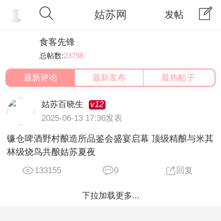
姑苏网
发帖
食客先锋
总帖数:
23798
最新评论
最新发布
最热帖子
v12
姑苏百晓生
2025-06-13 17:36发表
镰仓啤酒野村酿造所品鉴会盛宴启幕 顶级精酿与米其
林级烧鸟共酿姑苏夏夜
133155
0
回复
下拉加载更多...