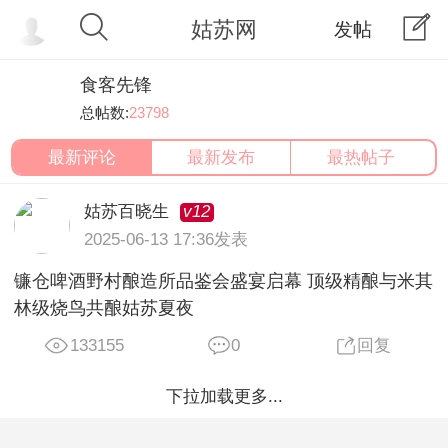
姑苏网
发帖
食客先锋
总帖数:
23798
最新评论
最新发布
最热帖子
v12
姑苏百晓生
2025-06-13 17:36发表
镰仓啤酒野村酿造所品鉴会盛宴启幕 顶级精酿与米其
林级烧鸟共酿姑苏夏夜
133155
0
回复
下拉加载更多...