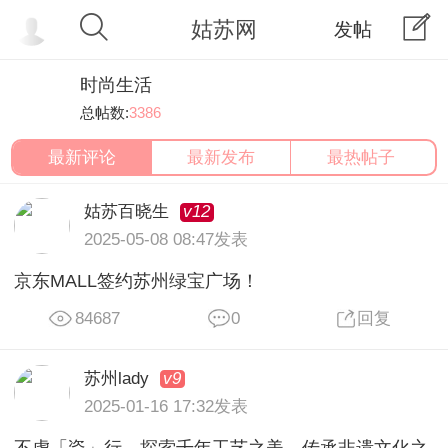
姑苏网
发帖
时尚生活
总帖数:
3386
最新评论
最新发布
最热帖子
v12
姑苏百晓生
2025-05-08 08:47发表
京东MALL签约苏州绿宝广场！
84687
0
回复
v9
苏州lady
2025-01-16 17:32发表
不虚「瓷」行，探索千年工艺之美，传承非遗文化之