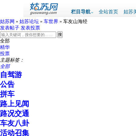
栏目导航
全站首页
姑苏
姑苏网
»
姑苏论坛
»
车世界
» 车友山海经
发表帖子
发表投票
全部
精华
投票
主题标签：
全部
自驾游
公告
拼车
路上见闻
路况交通
车友八卦
活动召集