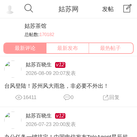
姑苏网
发帖
姑苏茶馆
总帖数:
170182
最新评论
最新发布
最热帖子
v12
姑苏百晓生
2026-08-09 20:07发表
台风登陆！苏州风大雨急，非必要不外出！
16411
0
回复
v12
姑苏百晓生
2026-07-23 20:00发表
办公任务一键搞定！中国电信发布TeleAgent星辰超