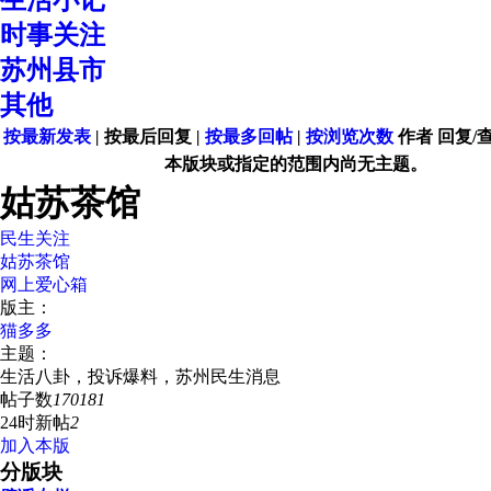
生活小记
时事关注
苏州县市
其他
按最新发表
|
按最后回复
|
按最多回帖
|
按浏览次数
作者
回复/
本版块或指定的范围内尚无主题。
姑苏茶馆
民生关注
姑苏茶馆
网上爱心箱
版主：
猫多多
主题：
生活八卦，投诉爆料，苏州民生消息
帖子数
170181
24时新帖
2
加入本版
分版块