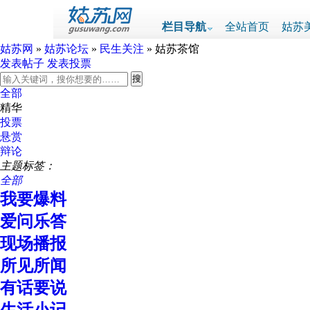
栏目导航
全站首页
姑苏
姑苏网
»
姑苏论坛
»
民生关注
» 姑苏茶馆
发表帖子
发表投票
全部
精华
投票
悬赏
辩论
主题标签：
全部
我要爆料
爱问乐答
现场播报
所见所闻
有话要说